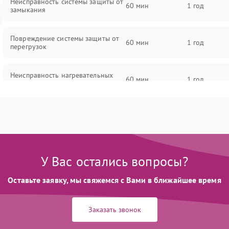
Неисправность системы защиты от
60 мин
1 год
замыкания
Повреждение системы защиты от
60 мин
1 год
перегрузок
Неисправность нагревательных
60 мин
1 год
пластин
Поломка кнопки включения/
60 мин
1 год
выключения
Неисправность регулятора
60 мин
1 год
температуры
У Вас остались вопросы?
Оставьте заявку, мы свяжемся с Вами в ближайшее время
Повреждение сетевого шнура
60 мин
1 год
Заказать звонок
Неисправность системы
60 мин
1 год
автоматического отключения