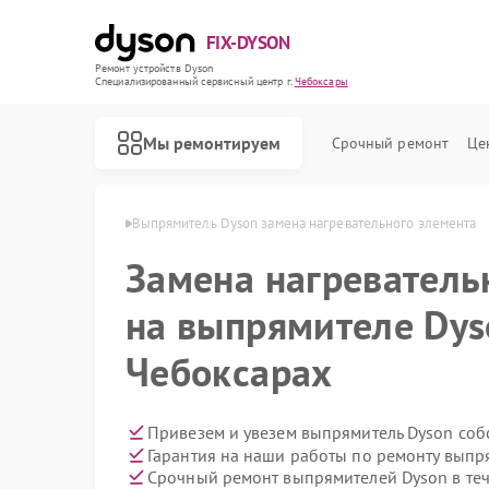
FIX-DYSON
Ремонт устройств Dyson
Специализированный cервисный центр г.
Чебоксары
Мы ремонтируем
Срочный ремонт
Це
Dyson в Чебоксарах
Выпрямитель Dyson замена нагревательного элемента
Замена нагреватель
на выпрямителе Dys
Чебоксарах
Привезем и увезем выпрямитель Dyson соб
Гарантия на наши работы по ремонту вып
Срочный ремонт выпрямителей Dyson в теч
Ремонт вертикальных пылесосов Dyson
Ремонт роботов-пылесосов Dyson
Ремонт сушилок для рук Dyson
Ремонт увлажнителей воздуха Dyson
Ремонт очистителей воздуха Dyson