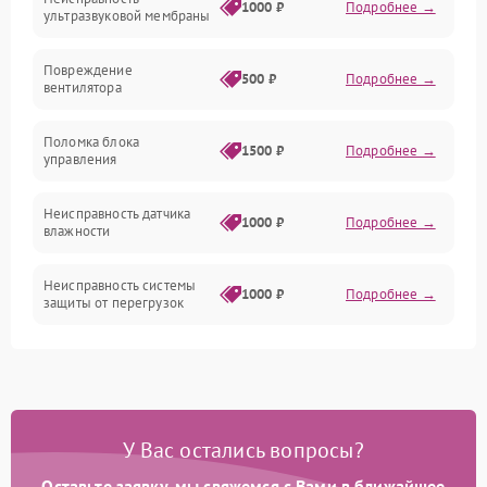
Механические повреждения
1000 ₽
Подробнее →
ультразвуковой мембраны
Электропитание
Повреждение
500 ₽
Подробнее →
вентилятора
Управление
Поломка блока
1500 ₽
Подробнее →
управления
Датчики
Неисправность датчика
1000 ₽
Подробнее →
влажности
Неисправность системы
1000 ₽
Подробнее →
защиты от перегрузок
Повреждение системы
автоматического
1000 ₽
Подробнее →
отключения
У Вас остались вопросы?
Поломка системы защиты
1000 ₽
Подробнее →
от короткого замыкания
Оставьте заявку, мы свяжемся с Вами в ближайшее