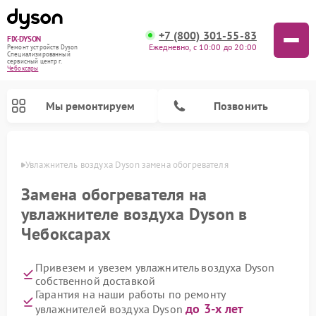
+7 (800) 301-55-83
FIX-DYSON
Ежедневно, с 10:00 до 20:00
Ремонт устройств Dyson
Специализированный
cервисный центр г.
Чебоксары
Мы ремонтируем
Позвонить
сарах
Увлажнитель воздуха Dyson замена обогревателя
Замена обогревателя на
увлажнителе воздуха Dyson в
Чебоксарах
Привезем и увезем увлажнитель воздуха Dyson
собственной доставкой
Гарантия на наши работы по ремонту
Ремонт вертикальных пылесосов Dyson
Ремонт роботов-пылесосов Dyson
Ремонт очистителей воздуха Dyson
до 3-х лет
увлажнителей воздуха Dyson