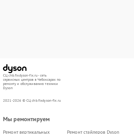
СЦ chb.fixdyson-fix.ru - сеть
сервисных центров в Чебоксарах по
ремонту и обслуживанию техники
Dyson
2021-2026 © СЦ chb.fixdyson-fix.ru
Мы ремонтируем
Ремонт вертикальных
Ремонт стайлеров Dyson