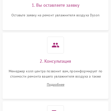
1. Вы оставляете заявку
Повреждение системы
защиты от
1000 ₽
Подробнее →
перенапряжения
Оставьте заявку на ремонт увлажнителя воздуха Dyson
Неисправность системы
1000 ₽
Подробнее →
защиты от замыкания
Повреждение системы
1000 ₽
Подробнее →
защиты от перегрузок
Не отключается
1300 ₽
Подробнее →
2. Консультация
Менеджер колл центра позвонит вам, проинформирует по
стоимости ремонта вашего увлажнителя воздуха а также
ответит на все ваши вопросы.
Подробнее