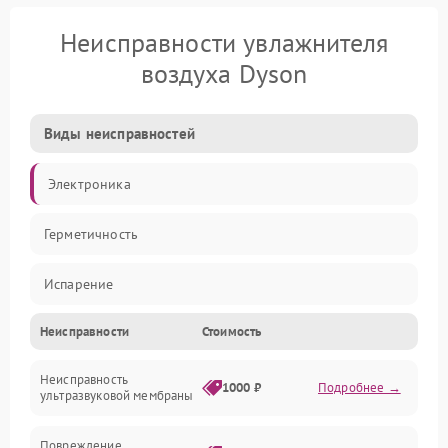
Неисправности увлажнителя
воздуха Dyson
Виды неисправностей
Электроника
Герметичность
Испарение
Неисправности
Стоимость
Водяной тракт
Неисправность
Механические повреждения
1000 ₽
Подробнее →
ультразвуковой мембраны
Электропитание
Повреждение