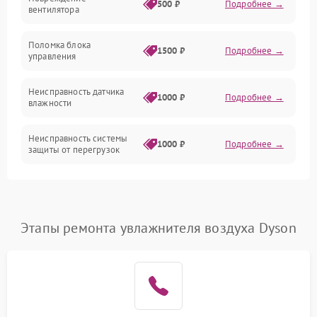
500 ₽
Подробнее →
вентилятора
Управление
Поломка блока
1500 ₽
Подробнее →
управления
Датчики
Неисправность датчика
1000 ₽
Подробнее →
влажности
Неисправность системы
1000 ₽
Подробнее →
защиты от перегрузок
Повреждение системы
автоматического
1000 ₽
Подробнее →
отключения
Этапы ремонта увлажнителя воздуха Dyson
Поломка системы защиты
1000 ₽
Подробнее →
от короткого замыкания
Неисправность системы
1000 ₽
Подробнее →
защиты от перегрева