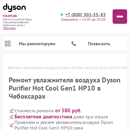
+7 (800) 301-55-83
FIX-DYSON
Ежедневно, с 10:00 до 20:00
Ремонт устройств Dyson
Специализированный
cервисный центр г.
Чебоксары
Мы ремонтируем
Позвонить
сарах
Ремонт увлажнителя воздуха Dyson Purifier Hot Cool Gen1 HP10 в Чеб
Ремонт увлажнителя воздуха Dyson
Purifier Hot Cool Gen1 HP10 в
Чебоксарах
от 580 руб.
Стоимость ремонта
Бесплатная диагностика
даже при отказе
Привезем и увезем увлажнитель воздуха Dyson
Ремонт вертикальных пылесосов Dyson
Ремонт роботов-пылесосов Dyson
Ремонт очистителей воздуха Dyson
Purifier Hot Cool Gen1 HP10 сами