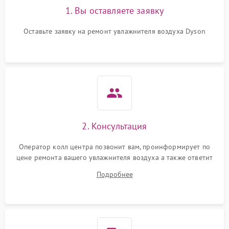
1. Вы оставляете заявку
Повреждение системы
защиты от
1000 ₽
Подробнее →
перенапряжения
Оставьте заявку на ремонт увлажнителя воздуха Dyson
Неисправность системы
1000 ₽
Подробнее →
защиты от замыкания
Повреждение системы
1000 ₽
Подробнее →
защиты от перегрузок
Не отключается
1300 ₽
Подробнее →
2. Консультация
Оператор колл центра позвонит вам, проинформирует по
цене ремонта вашего увлажнителя воздуха а также ответит
на все ваши вопросы.
Подробнее