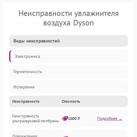
Неисправности увлажнителя
воздуха Dyson
Виды неисправностей
Электроника
Герметичность
Испарение
Неисправности
Стоимость
Водяной тракт
Неисправность
Механические повреждения
1000 ₽
Подробнее →
ультразвуковой мембраны
Электропитание
Повреждение