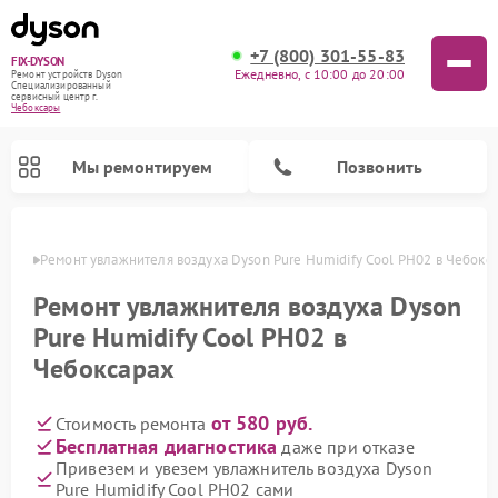
+7 (800) 301-55-83
FIX-DYSON
Ежедневно, с 10:00 до 20:00
Ремонт устройств Dyson
Специализированный
cервисный центр г.
Чебоксары
Мы ремонтируем
Позвонить
сарах
Ремонт увлажнителя воздуха Dyson Pure Humidify Cool PH02 в Чебокс
Ремонт увлажнителя воздуха Dyson
Pure Humidify Cool PH02 в
Чебоксарах
от 580 руб.
Стоимость ремонта
Бесплатная диагностика
даже при отказе
Привезем и увезем увлажнитель воздуха Dyson
Ремонт вертикальных пылесосов Dyson
Ремонт роботов-пылесосов Dyson
Ремонт очистителей воздуха Dyson
Pure Humidify Cool PH02 сами