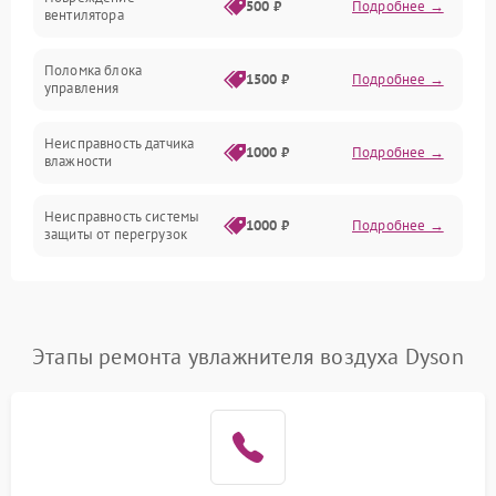
500 ₽
Подробнее →
вентилятора
Управление
Поломка блока
1500 ₽
Подробнее →
управления
Датчики
Неисправность датчика
1000 ₽
Подробнее →
влажности
Неисправность системы
1000 ₽
Подробнее →
защиты от перегрузок
Повреждение системы
автоматического
1000 ₽
Подробнее →
отключения
Этапы ремонта увлажнителя воздуха Dyson
Поломка системы защиты
1000 ₽
Подробнее →
от короткого замыкания
Неисправность системы
1000 ₽
Подробнее →
защиты от перегрева