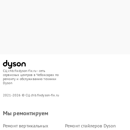
СЦ chb.fixdyson-fix.ru - сеть
сервисных центров в Чебоксарах по
ремонту и обслуживанию техники
Dyson
2021-2026 © СЦ chb.fixdyson-fix.ru
Мы ремонтируем
Ремонт вертикальных
Ремонт стайлеров Dyson