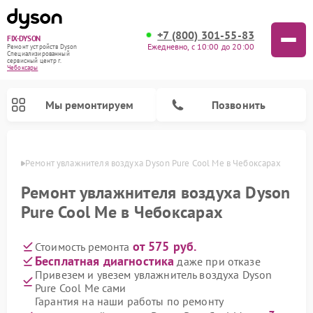
+7 (800) 301-55-83
FIX-DYSON
Ежедневно, с 10:00 до 20:00
Ремонт устройств Dyson
Специализированный
cервисный центр г.
Чебоксары
Мы ремонтируем
Позвонить
сарах
Ремонт увлажнителя воздуха Dyson Pure Cool Me в Чебоксарах
Ремонт увлажнителя воздуха Dyson
Pure Cool Me в Чебоксарах
от 575 руб.
Стоимость ремонта
Бесплатная диагностика
даже при отказе
Привезем и увезем увлажнитель воздуха Dyson
Pure Cool Me сами
Ремонт вертикальных пылесосов Dyson
Ремонт роботов-пылесосов Dyson
Ремонт очистителей воздуха Dyson
Гарантия на наши работы по ремонту