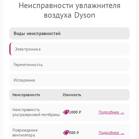
Неисправности увлажнителя
воздуха Dyson
Виды неисправностей
Электроника
Герметичность
Испарение
Неисправности
Стоимость
Водяной тракт
Неисправность
Механические повреждения
1000 ₽
Подробнее →
ультразвуковой мембраны
Электропитание
Повреждение
500 ₽
Подробнее →
вентилятора