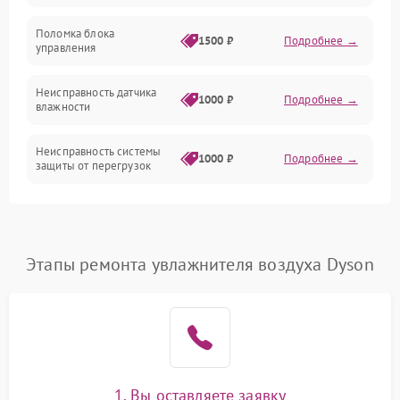
Управление
Поломка блока
1500 ₽
Подробнее →
управления
Датчики
Неисправность датчика
1000 ₽
Подробнее →
влажности
Неисправность системы
1000 ₽
Подробнее →
защиты от перегрузок
Повреждение системы
автоматического
1000 ₽
Подробнее →
отключения
Этапы ремонта увлажнителя воздуха Dyson
Поломка системы защиты
1000 ₽
Подробнее →
от короткого замыкания
Неисправность системы
1000 ₽
Подробнее →
защиты от перегрева
1. Вы оставляете заявку