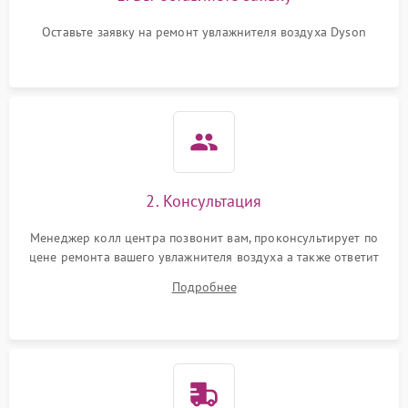
Повреждение системы
защиты от
1000 ₽
Подробнее →
перенапряжения
Оставьте заявку на ремонт увлажнителя воздуха Dyson
Неисправность системы
1000 ₽
Подробнее →
защиты от замыкания
Повреждение системы
1000 ₽
Подробнее →
защиты от перегрузок
Не отключается
1300 ₽
Подробнее →
2. Консультация
Менеджер колл центра позвонит вам, проконсультирует по
цене ремонта вашего увлажнителя воздуха а также ответит
на все ваши вопросы.
Подробнее