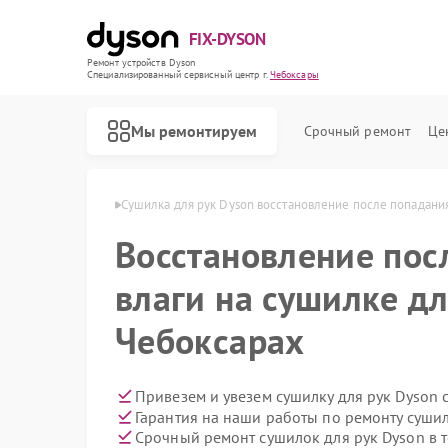
FIX-DYSON
Ремонт устройств Dyson
Специализированный cервисный центр г.
Чебоксары
Мы ремонтируем
Срочный ремонт
Це
 Dyson в Чебоксарах
Сушилка для рук Dyson восстановление после попадания
Восстановление пос
влаги на сушилке дл
Чебоксарах
Привезем и увезем сушилку для рук Dyson 
Гарантия на наши работы по ремонту суши
Срочный ремонт сушилок для рук Dyson в 
Ремонт вертикальных пылесосов Dyson
Ремонт роботов-пылесосов Dyson
Ремонт увлажнителей воздуха Dyson
Ремонт очистителей воздуха Dyson