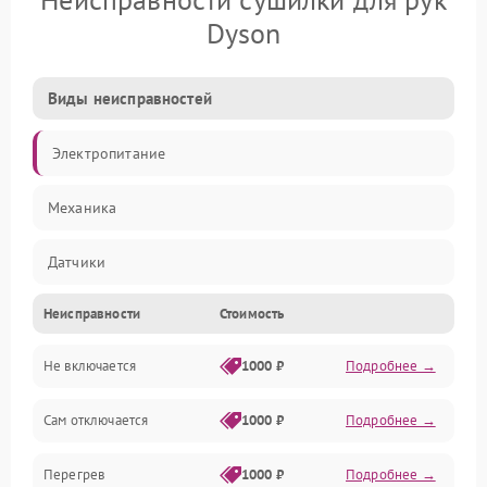
Dyson
Виды неисправностей
Электропитание
Механика
Датчики
Неисправности
Стоимость
Нагрев
Не включается
1000 ₽
Подробнее →
Работа системы
Сам отключается
1000 ₽
Подробнее →
Корпус/Герметичность
Перегрев
1000 ₽
Подробнее →