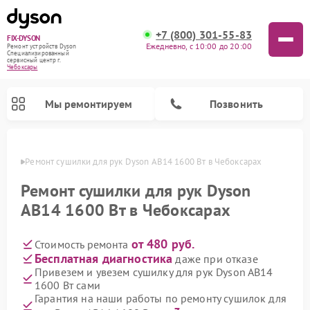
+7 (800) 301-55-83
FIX-DYSON
Ежедневно, с 10:00 до 20:00
Ремонт устройств Dyson
Специализированный
cервисный центр г.
Чебоксары
Мы ремонтируем
Позвонить
сарах
Ремонт сушилки для рук Dyson AB14 1600 Вт в Чебоксарах
Ремонт сушилки для рук Dyson
AB14 1600 Вт в Чебоксарах
от 480 руб.
Стоимость ремонта
Бесплатная диагностика
даже при отказе
Привезем и увезем сушилку для рук Dyson AB14
1600 Вт сами
Ремонт вертикальных пылесосов Dyson
Ремонт роботов-пылесосов Dyson
Ремонт увлажнителей воздуха Dyson
Ремонт очистителей воздуха Dyson
Гарантия на наши работы по ремонту сушилок для