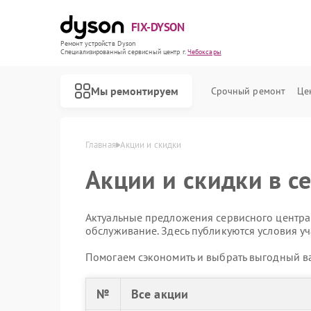
FIX-DYSON
Ремонт устройств Dyson
Специализированный cервисный центр г.
Чебоксары
Мы ремонтируем
Срочный ремонт
Це
Главная
Акции и скидки
Акции и скидки в с
Актуальные предложения сервисного центра:
обслуживание. Здесь публикуются условия уч
Помогаем сэкономить и выбрать выгодный ва
№
Все акции
Ремонт вертикальных пылесосов Dyson
Ремонт роботов-пылесосов Dyson
Ремонт сушилок для рук Dyson
Ремонт увлажнителей воздуха Dyson
Ремонт очистителей воздуха Dyson