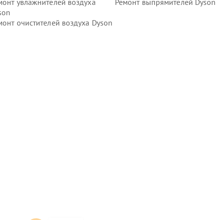
монт увлажнителей воздуха
Ремонт выпрямителей Dyson
son
монт очистителей воздуха Dyson