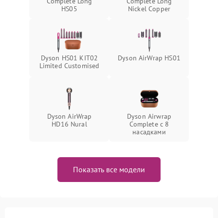
Complete Long
Complete Long
HS05
Nickel Copper
Dyson HS01 KIT02
Dyson AirWrap HS01
Limited Customised
Dyson AirWrap
Dyson Airwrap
HD16 Nural
Complete с 8
насадками
Показать все модели