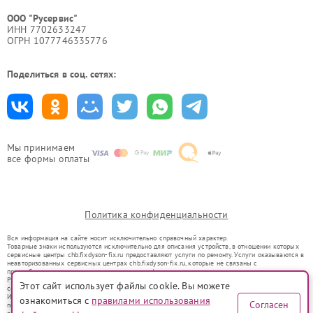
ООО "Русервис"
ИНН 7702633247
ОГРН 1077746335776
Поделиться в соц. сетях:
Мы принимаем
все формы оплаты
Политика конфиденциальности
Вся информация на сайте носит исключительно справочный характер.
Товарные знаки используются исключительно для описания устройств, в отношении которых
сервисные центры chb.fixdyson-fix.ru предоставляют услуги по ремонту. Услуги оказываются в
неавторизованных сервисных центрах chb.fixdyson-fix.ru, которые не связаны с
правообладателями товарных знаков или их официальными представителями.
Ремонт осуществляется для устройств, уже введенных в гражданский оборот в соответствии
Этот сайт использует файлы cookie. Вы можете
со статьей 1487 ГК РФ.
Использование товарных знаков не преследует цели индивидуализации услуг или введения
ознакомиться с
правилами использования
Согласен
потребителей в заблуждение, а служит для информирования о предоставляемых услугах по