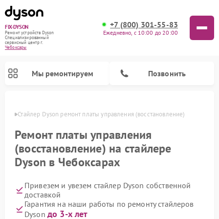
+7 (800) 301-55-83
FIX-DYSON
Ежедневно, с 10:00 до 20:00
Ремонт устройств Dyson
Специализированный
cервисный центр г.
Чебоксары
Мы ремонтируем
Позвонить
сарах
Стайлер Dyson ремонт платы управления (восстановление)
Ремонт платы управления
(восстановление) на стайлере
Dyson в Чебоксарах
Привезем и увезем стайлер Dyson собственной
доставкой
Гарантия на наши работы по ремонту стайлеров
Ремонт вертикальных пылесосов Dyson
Ремонт роботов-пылесосов Dyson
Ремонт увлажнителей воздуха Dyson
Ремонт очистителей воздуха Dyson
до 3-х лет
Dyson