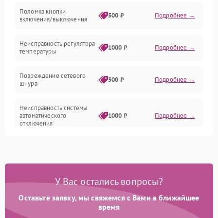
Поломка кнопки
500 ₽
Подробнее →
включения/выключения
Неисправность регулятора
1000 ₽
Подробнее →
температуры
Повреждение сетевого
500 ₽
Подробнее →
шнура
Неисправность системы
автоматического
1000 ₽
Подробнее →
отключения
Поломка системы защиты
1000 ₽
Подробнее →
от перегрева
У Вас остались вопросы?
Неисправность
500 ₽
Подробнее →
индикаторов
Оставьте заявку, мы свяжемся с Вами в ближайшее
время
Поломка системы
1500 ₽
Подробнее →