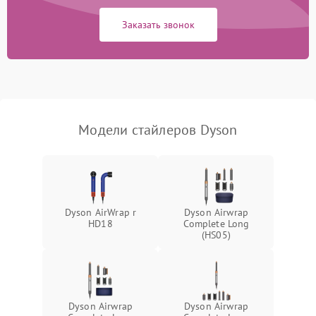
ионизации (если есть)
Заказать звонок
Неисправность системы
1500 ₽
Подробнее →
вращения (если есть)
Повреждение внутренних
500 ₽
Подробнее →
проводов
Модели стайлеров Dyson
Неисправность системы
защиты от короткого
1000 ₽
Подробнее →
замыкания
Поломка системы защиты
1000 ₽
Подробнее →
от перенапряжения
Dyson AirWrap r
Dyson Airwrap
HD18
Complete Long
(HS05)
Неисправность системы
1000 ₽
Подробнее →
защиты от перегрузок
Неисправность системы
1000 ₽
Подробнее →
защиты от замыкания
Dyson Airwrap
Dyson Airwrap