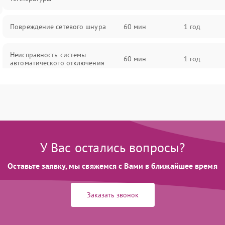
Повреждение сетевого шнура
60 мин
1 год
Неисправность системы
60 мин
1 год
автоматического отключения
Поломка системы защиты от
60 мин
1 год
перегрева
Неисправность индикаторов
60 мин
1 год
У Вас остались вопросы?
Поломка системы ионизации (если
60 мин
1 год
есть)
Оставьте заявку, мы свяжемся с Вами в ближайшее время
Неисправность системы вращения
Заказать звонок
60 мин
1 год
(если есть)