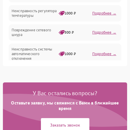
Неисправность регулятора
1000 ₽
Подробнее →
температуры
Повреждение сетевого
500 ₽
Подробнее →
шнура
Неисправность системы
автоматического
1000 ₽
Подробнее →
отключения
Поломка системы защиты
1000 ₽
Подробнее →
от перегрева
У Вас остались вопросы?
Неисправность
500 ₽
Подробнее →
индикаторов
Оставьте заявку, мы свяжемся с Вами в ближайшее
время
Поломка системы
1500 ₽
Подробнее →
ионизации (если есть)
Заказать звонок