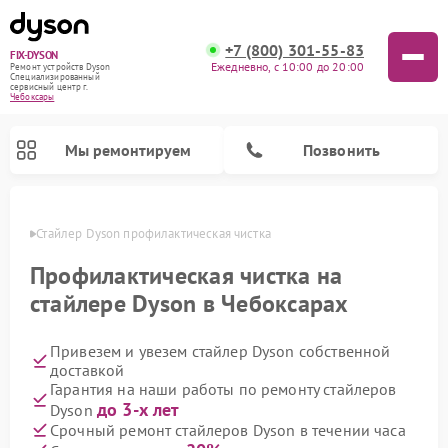
+7 (800) 301-55-83
FIX-DYSON
Ежедневно, с 10:00 до 20:00
Ремонт устройств Dyson
Специализированный
cервисный центр г.
Чебоксары
Мы ремонтируем
Позвонить
сарах
Стайлер Dyson профилактическая чистка
Профилактическая чистка на
стайлере Dyson в Чебоксарах
Привезем и увезем стайлер Dyson собственной
доставкой
Гарантия на наши работы по ремонту стайлеров
до 3-х лет
Dyson
Ремонт вертикальных пылесосов Dyson
Ремонт роботов-пылесосов Dyson
Ремонт увлажнителей воздуха Dyson
Ремонт очистителей воздуха Dyson
Срочный ремонт стайлеров Dyson в течении часа