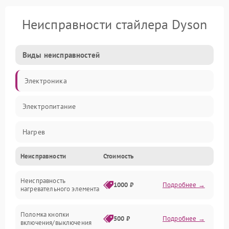
Неисправности стайлера Dyson
Виды неисправностей
Электроника
Электропитание
Нагрев
Неисправности
Стоимость
Механические повреждения
Неисправность
1000 ₽
Подробнее →
нагревательного элемента
Поломка кнопки
500 ₽
Подробнее →
включения/выключения