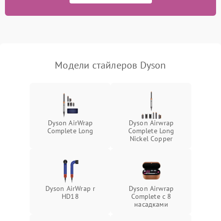
Неисправность системы
1500 ₽
Подробнее →
вращения (если есть)
Повреждение внутренних
500 ₽
Подробнее →
проводов
Модели стайлеров Dyson
Неисправность системы
защиты от короткого
1000 ₽
Подробнее →
замыкания
Поломка системы защиты
1000 ₽
Подробнее →
от перенапряжения
Dyson AirWrap
Dyson Airwrap
Complete Long
Complete Long
Nickel Copper
Неисправность системы
1000 ₽
Подробнее →
защиты от перегрузок
Неисправность системы
1000 ₽
Подробнее →
защиты от замыкания
Dyson AirWrap r
Dyson Airwrap
HD18
Complete с 8
насадками