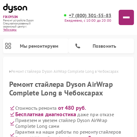
+7 (800) 301-55-83
FIX-DYSON
Ежедневно, с 10:00 до 20:00
Ремонт устройств Dyson
Специализированный
cервисный центр г.
Чебоксары
Мы ремонтируем
Позвонить
сарах
Ремонт стайлера Dyson AirWrap Complete Long в Чебоксарах
Ремонт стайлера Dyson AirWrap
Complete Long в Чебоксарах
от 480 руб.
Стоимость ремонта
Бесплатная диагностика
даже при отказе
Привезем и увезем стайлер Dyson AirWrap
Complete Long сами
Ремонт вертикальных пылесосов Dyson
Ремонт роботов-пылесосов Dyson
Ремонт увлажнителей воздуха Dyson
Ремонт очистителей воздуха Dyson
Гарантия на наши работы по ремонту стайлеров