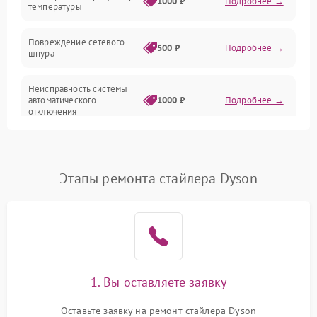
1000 ₽
Подробнее →
температуры
Повреждение сетевого
500 ₽
Подробнее →
шнура
Неисправность системы
автоматического
1000 ₽
Подробнее →
отключения
Поломка системы защиты
1000 ₽
Подробнее →
от перегрева
Этапы ремонта стайлера Dyson
Неисправность
500 ₽
Подробнее →
индикаторов
Поломка системы
1500 ₽
Подробнее →
ионизации (если есть)
1. Вы оставляете заявку
Неисправность системы
1500 ₽
Подробнее →
вращения (если есть)
Оставьте заявку на ремонт стайлера Dyson