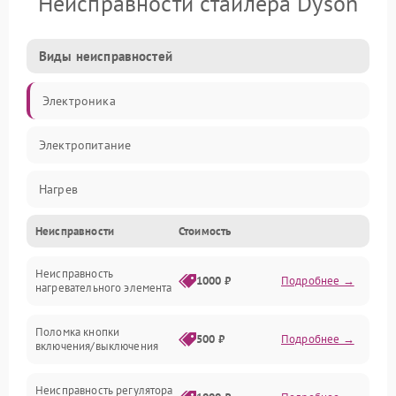
Неисправности стайлера Dyson
Виды неисправностей
Электроника
Электропитание
Нагрев
Неисправности
Стоимость
Механические повреждения
Неисправность
1000 ₽
Подробнее →
нагревательного элемента
Поломка кнопки
500 ₽
Подробнее →
включения/выключения
Неисправность регулятора