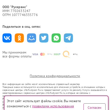
ООО "Русервис"
ИНН 7702633247
ОГРН 1077746335776
Поделиться в соц. сетях:
Мы принимаем
все формы оплаты
Политика конфиденциальности
Вся информация на сайте носит исключительно справочный характер.
Товарные знаки используются исключительно для описания устройств, в отношении которых
сервисные центры chb.fixdyson-fix.ru предоставляют услуги по ремонту. Услуги оказываются в
неавторизованных сервисных центрах chb.fixdyson-fix.ru, которые не связаны с
правообладателями товарных знаков или их официальными представителями.
Ремонт осуществляется для устройств, уже введенных в гражданский оборот в соответствии
Этот сайт использует файлы cookie. Вы можете
со статьей 1487 ГК РФ.
Использование товарных знаков не преследует цели индивидуализации услуг или введения
ознакомиться с
правилами использования
Согласен
потребителей в заблуждение, а служит для информирования о предоставляемых услугах по