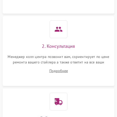
Повреждение внутренних
500 ₽
Подробнее →
проводов
Неисправность системы
защиты от короткого
1000 ₽
Подробнее →
замыкания
Поломка системы защиты
2. Консультация
1000 ₽
Подробнее →
от перенапряжения
Менеджер колл центра позвонит вам, сориентирует по цене
Неисправность системы
ремонта вашего стайлера а также ответит на все ваши
1000 ₽
Подробнее →
защиты от перегрузок
вопросы.
Подробнее
Неисправность системы
1000 ₽
Подробнее →
защиты от замыкания