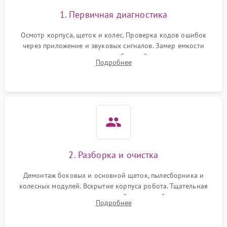
1. Первичная диагностика
Осмотр корпуса, щеток и колес. Проверка кодов ошибок
через приложение и звуковых сигналов. Замер емкости
аккумулятора и тестирование базовой станции зарядки.
Подробнее
Оценка работы лидара, бампера и датчиков падения для
локализации неисправности.
2. Разборка и очистка
Демонтаж боковых и основной щеток, пылесборника и
колесных модулей. Вскрытие корпуса робота. Тщательная
очистка внутренних полостей, шестерней и плат от
Подробнее
скопившейся пыли, волос и шерсти животных с
использованием сжатого воздуха и щеток.