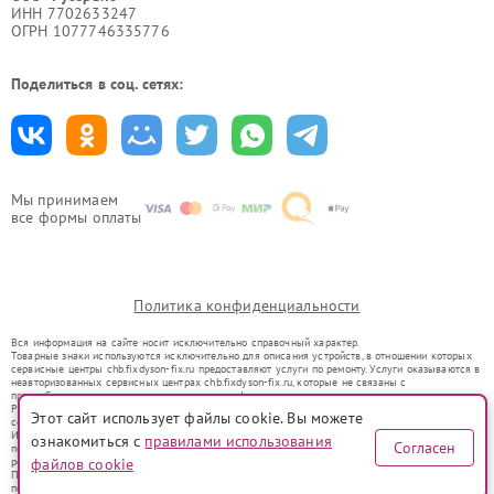
ИНН 7702633247
ОГРН 1077746335776
Поделиться в соц. сетях:
Мы принимаем
все формы оплаты
Политика конфиденциальности
Вся информация на сайте носит исключительно справочный характер.
Товарные знаки используются исключительно для описания устройств, в отношении которых
сервисные центры chb.fixdyson-fix.ru предоставляют услуги по ремонту. Услуги оказываются в
неавторизованных сервисных центрах chb.fixdyson-fix.ru, которые не связаны с
правообладателями товарных знаков или их официальными представителями.
Ремонт осуществляется для устройств, уже введенных в гражданский оборот в соответствии
Этот сайт использует файлы cookie. Вы можете
со статьей 1487 ГК РФ.
Использование товарных знаков не преследует цели индивидуализации услуг или введения
ознакомиться с
правилами использования
Согласен
потребителей в заблуждение, а служит для информирования о предоставляемых услугах по
ремонту техники указанных брендов.
файлов cookie
Представленная на сайте информация не является публичной офертой, определяемой
положениями Статьи 437(2) Гражданского кодекса РФ