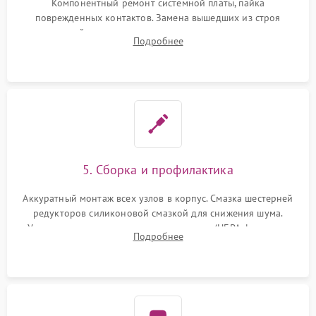
Компонентный ремонт системной платы, пайка
поврежденных контактов. Замена вышедших из строя
двигателей, изношенного аккумулятора, неисправного
Подробнее
лидара или помпы подачи воды. Восстановление шлейфов и
устранение последствий попадания влаги.
5. Сборка и профилактика
Аккуратный монтаж всех узлов в корпус. Смазка шестерней
редукторов силиконовой смазкой для снижения шума.
Установка новых расходных материалов (HEPA-фильтров,
Подробнее
микрофибры, щеток). Надежная фиксация разъемов и
проверка герметичности водяного контура.