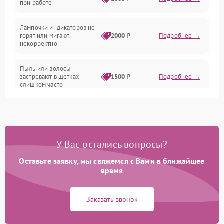
при работе
Проблемы с механикой
Лампочки индикаторов не
горят или мигают
2000 ₽
Подробнее →
Батарея
некорректно
Режим работы
Пыль или волосы
застревают в щетках
1500 ₽
Подробнее →
слишком часто
Программные сбои
У Вас остались вопросы?
Оставьте заявку, мы свяжемся с Вами в ближайшее
время
Заказать звонок