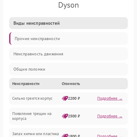
Dyson
Виды неисправностей
Прочие неисправности
Неисправность движения
Общие поломки
Неисправности
Стоимость
Неисправность датчиков
Сильно греется корпус
2200 ₽
Подробнее →
Неисправность программного обеспечения
Появление трещин на
Проблемы с сигналом
2500 ₽
Подробнее →
корпуса
Неисправность резервуаров и систем подачи воды
Запах химии или пластика
1800 ₽
Подробнее →