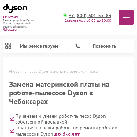
+7 (800) 301-55-83
FIX-DYSON
Ежедневно, с 10:00 до 20:00
Ремонт устройств Dyson
Специализированный
cервисный центр г.
Чебоксары
Мы ремонтируем
Позвонить
сарах
Робот-пылесос Dyson замена материнской платы
Замена материнской платы на
роботе-пылесосе Dyson в
Чебоксарах
Привезем и увезем робот-пылесос Dyson
собственной доставкой
Гарантия на наши работы по ремонту роботов-
Ремонт вертикальных пылесосов Dyson
Ремонт увлажнителей воздуха Dyson
Ремонт очистителей воздуха Dyson
до 3-х лет
пылесосов Dyson