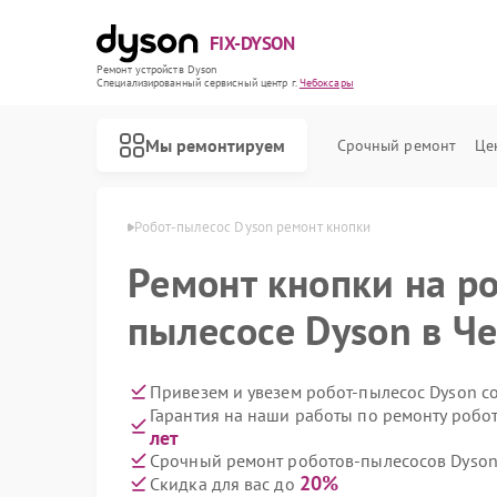
FIX-DYSON
Ремонт устройств Dyson
Специализированный cервисный центр г.
Чебоксары
Мы ремонтируем
Срочный ремонт
Це
Dyson в Чебоксарах
Робот-пылесос Dyson ремонт кнопки
Ремонт кнопки на р
пылесосе Dyson в Ч
Привезем и увезем робот-пылесос Dyson с
Гарантия на наши работы по ремонту робо
лет
Срочный ремонт роботов-пылесосов Dyson 
20%
Скидка для вас до
Ремонт вертикальных пылесосов Dyson
Ремонт сушилок для рук Dyson
Ремонт увлажнителей воздуха Dyson
Ремонт очистителей воздуха Dyson