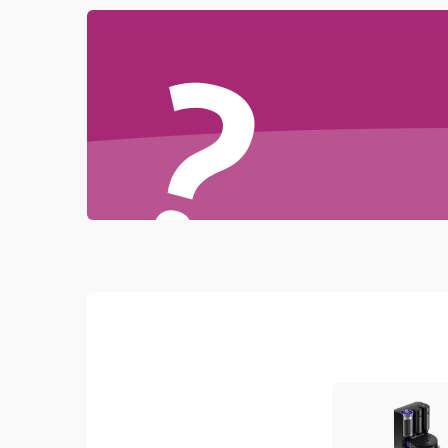
Проблемы с механикой
?
Батарея
Режим работы
Программные сбои