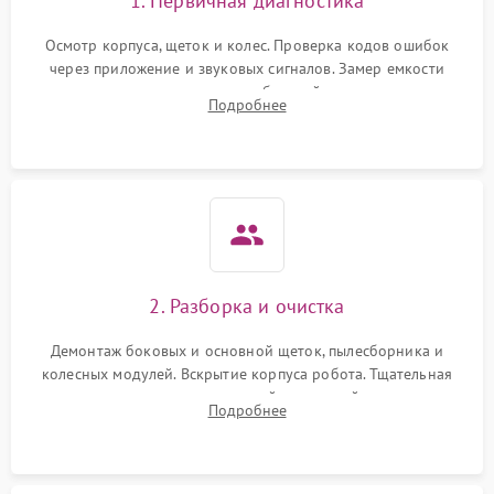
1. Первичная диагностика
Осмотр корпуса, щеток и колес. Проверка кодов ошибок
через приложение и звуковых сигналов. Замер емкости
аккумулятора и тестирование базовой станции зарядки.
Подробнее
Оценка работы лидара, бампера и датчиков падения для
локализации неисправности.
2. Разборка и очистка
Демонтаж боковых и основной щеток, пылесборника и
колесных модулей. Вскрытие корпуса робота. Тщательная
очистка внутренних полостей, шестерней и плат от
Подробнее
скопившейся пыли, волос и шерсти животных с
использованием сжатого воздуха и щеток.