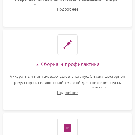
двигателей, изношенного аккумулятора, неисправного
Подробнее
лидара или помпы подачи воды. Восстановление шлейфов и
устранение последствий попадания влаги.
5. Сборка и профилактика
Аккуратный монтаж всех узлов в корпус. Смазка шестерней
редукторов силиконовой смазкой для снижения шума.
Установка новых расходных материалов (HEPA-фильтров,
Подробнее
микрофибры, щеток). Надежная фиксация разъемов и
проверка герметичности водяного контура.