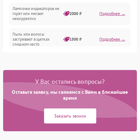
Проблемы с механикой
Лампочки индикаторов не
горят или мигают
2000 ₽
Подробнее →
Батарея
некорректно
Режим работы
Пыль или волосы
застревают в щетках
1500 ₽
Подробнее →
слишком часто
Программные сбои
У Вас остались вопросы?
Оставьте заявку, мы свяжемся с Вами в ближайшее
время
Заказать звонок