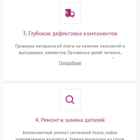
3. Глубокая дефектовка компонентов
Проверка материнской платы на наличие окислений и
выгоревших элементов. Прозвонка цепей питания,
тестирование приводных моторов колес и турбины
Подробнее
всасывания. Оценка состояния оптических и инфракрасных
датчиков, а также механизма лазерного дальномера.
4. Ремонт и замена деталей
Компонентный ремонт системной платы, пайка
поврежденных контактов. Замена вышедших из строя