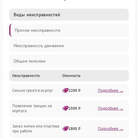
Виды неисправностей
Прочие неисправности
Неисправность движения
Общие поломки
Неисправности
Стоимость
Неисправность датчиков
Сильно греется корпус
2200 ₽
Подробнее →
Неисправность программного обеспечения
Появление трещин на
Проблемы с сигналом
2500 ₽
Подробнее →
корпуса
Неисправность резервуаров и систем подачи воды
Запах химии или пластика
1800 ₽
Подробнее →
при работе