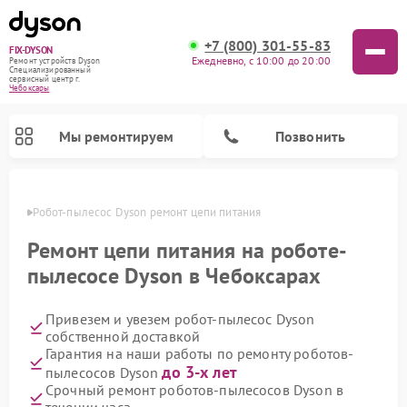
+7 (800) 301-55-83
FIX-DYSON
Ежедневно, с 10:00 до 20:00
Ремонт устройств Dyson
Специализированный
cервисный центр г.
Чебоксары
Мы ремонтируем
Позвонить
сарах
Робот-пылесос Dyson ремонт цепи питания
Ремонт цепи питания на роботе-
пылесосе Dyson в Чебоксарах
Привезем и увезем робот-пылесос Dyson
собственной доставкой
Гарантия на наши работы по ремонту роботов-
до 3-х лет
пылесосов Dyson
Ремонт вертикальных пылесосов Dyson
Ремонт увлажнителей воздуха Dyson
Ремонт очистителей воздуха Dyson
Срочный ремонт роботов-пылесосов Dyson в