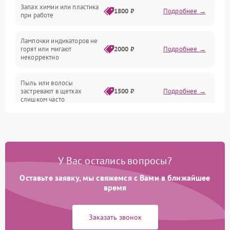
Неисправность резервуаров и систем подачи воды
Запах химии или пластика
1800 ₽
Подробнее →
при работе
Проблемы с механикой
Лампочки индикаторов не
горят или мигают
2000 ₽
Подробнее →
Батарея
некорректно
Режим работы
Пыль или волосы
застревают в щетках
1500 ₽
Подробнее →
слишком часто
Программные сбои
У Вас остались вопросы?
Оставьте заявку, мы свяжемся с Вами в ближайшее
время
Заказать звонок