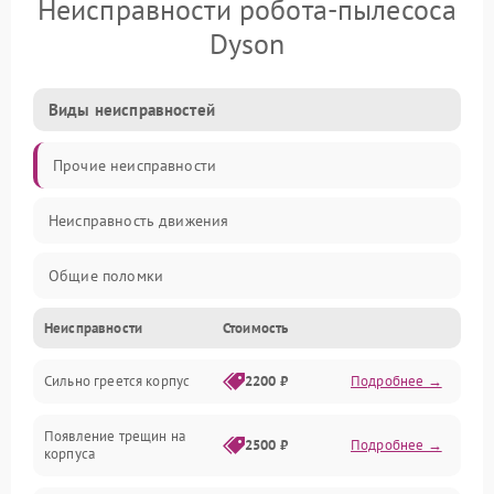
Неисправности робота-пылесоса
Dyson
Виды неисправностей
Прочие неисправности
Неисправность движения
Общие поломки
Неисправности
Стоимость
Неисправность датчиков
Сильно греется корпус
2200 ₽
Подробнее →
Неисправность программного обеспечения
Появление трещин на
Проблемы с сигналом
2500 ₽
Подробнее →
корпуса