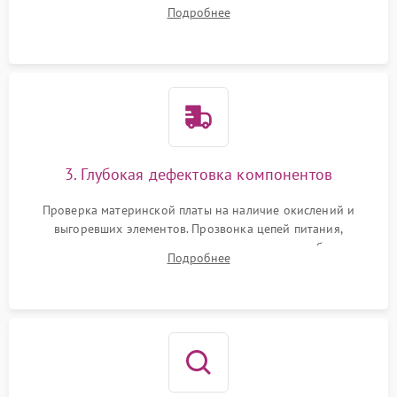
очистка внутренних полостей, шестерней и плат от
Подробнее
скопившейся пыли, волос и шерсти животных с
использованием сжатого воздуха и щеток.
3. Глубокая дефектовка компонентов
Проверка материнской платы на наличие окислений и
выгоревших элементов. Прозвонка цепей питания,
тестирование приводных моторов колес и турбины
Подробнее
всасывания. Оценка состояния оптических и инфракрасных
датчиков, а также механизма лазерного дальномера.