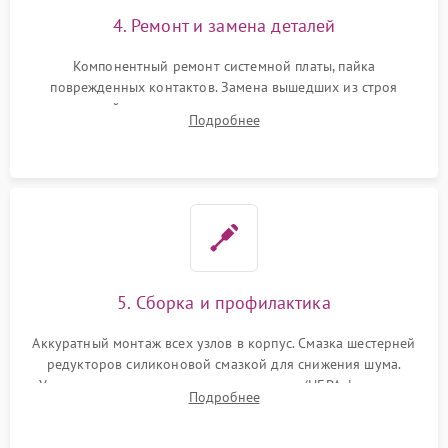
4. Ремонт и замена деталей
Компонентный ремонт системной платы, пайка
поврежденных контактов. Замена вышедших из строя
двигателей, изношенного аккумулятора, неисправного
Подробнее
лидара или помпы подачи воды. Восстановление шлейфов и
устранение последствий попадания влаги.
5. Сборка и профилактика
Аккуратный монтаж всех узлов в корпус. Смазка шестерней
редукторов силиконовой смазкой для снижения шума.
Установка новых расходных материалов (HEPA-фильтров,
Подробнее
микрофибры, щеток). Надежная фиксация разъемов и
проверка герметичности водяного контура.