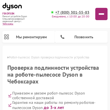
+7 (800) 301-55-83
FIX-DYSON
Ежедневно, с 10:00 до 20:00
Ремонт устройств Dyson
Специализированный
cервисный центр г.
Чебоксары
Мы ремонтируем
Позвонить
сарах
Робот-пылесос Dyson проверка подлинности устройства
Проверка подлинности устройства
на роботе-пылесосе Dyson в
Чебоксарах
Привезем и увезем робот-пылесос Dyson
собственной доставкой
Гарантия на наши работы по ремонту роботов-
Ремонт вертикальных пылесосов Dyson
Ремонт увлажнителей воздуха Dyson
Ремонт очистителей воздуха Dyson
до 3-х лет
пылесосов Dyson