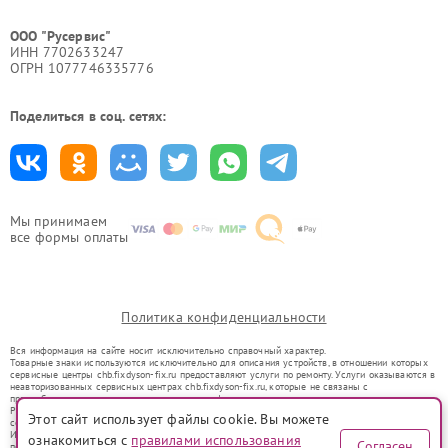
ООО "Русервис"
ИНН 7702633247
ОГРН 1077746335776
Поделиться в соц. сетях:
Мы принимаем
все формы оплаты
Политика конфиденциальности
Вся информация на сайте носит исключительно справочный характер.
Товарные знаки используются исключительно для описания устройств, в отношении которых
сервисные центры chb.fixdyson-fix.ru предоставляют услуги по ремонту. Услуги оказываются в
неавторизованных сервисных центрах chb.fixdyson-fix.ru, которые не связаны с
правообладателями товарных знаков или их официальными представителями.
Ремонт осуществляется для устройств, уже введенных в гражданский оборот в соответствии
Этот сайт использует файлы cookie. Вы можете
со статьей 1487 ГК РФ.
Использование товарных знаков не преследует цели индивидуализации услуг или введения
ознакомиться с
правилами использования
Согласен
потребителей в заблуждение, а служит для информирования о предоставляемых услугах по