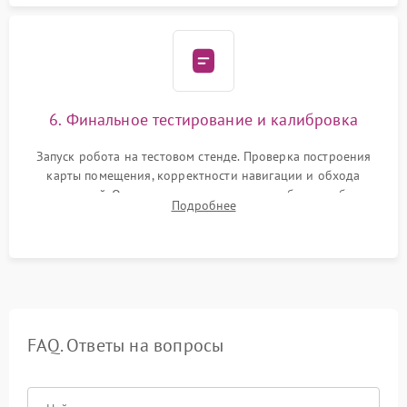
6. Финальное тестирование и калибровка
Запуск робота на тестовом стенде. Проверка построения
карты помещения, корректности навигации и обхода
препятствий. Оценка силы всасывания и работы турбины.
Подробнее
Тестирование автоматического возврата на док-станцию и
процесса зарядки.
FAQ. Ответы на вопросы