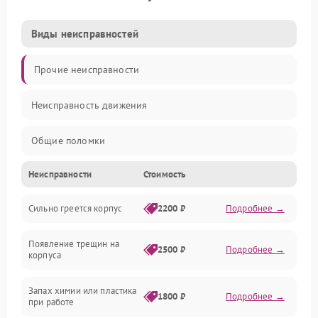
Виды неисправностей
Прочие неисправности
Неисправность движения
Общие поломки
Неисправности
Стоимость
Неисправность датчиков
Сильно греется корпус
2200 ₽
Подробнее →
Неисправность программного обеспечения
Появление трещин на
Проблемы с сигналом
2500 ₽
Подробнее →
корпуса
Неисправность резервуаров и систем подачи воды
Запах химии или пластика
1800 ₽
Подробнее →
при работе