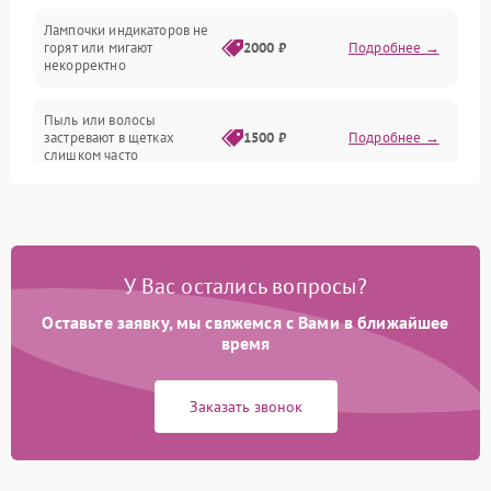
Проблемы с механикой
Лампочки индикаторов не
горят или мигают
2000 ₽
Подробнее →
Батарея
некорректно
Режим работы
Пыль или волосы
застревают в щетках
1500 ₽
Подробнее →
слишком часто
Программные сбои
У Вас остались вопросы?
Оставьте заявку, мы свяжемся с Вами в ближайшее
время
Заказать звонок