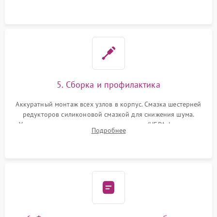
лидара или помпы подачи воды. Восстановление шлейфов и
устранение последствий попадания влаги.
5. Сборка и профилактика
Аккуратный монтаж всех узлов в корпус. Смазка шестерней
редукторов силиконовой смазкой для снижения шума.
Установка новых расходных материалов (HEPA-фильтров,
Подробнее
микрофибры, щеток). Надежная фиксация разъемов и
проверка герметичности водяного контура.