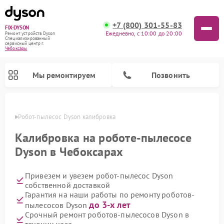
+7 (800) 301-55-83
FIX-DYSON
Ежедневно, с 10:00 до 20:00
Ремонт устройств Dyson
Специализированный
cервисный центр г.
Чебоксары
Мы ремонтируем
Позвонить
сарах
Робот-пылесос Dyson калибровка
Калибровка на роботе-пылесосе
Dyson в Чебоксарах
Привезем и увезем робот-пылесос Dyson
собственной доставкой
Гарантия на наши работы по ремонту роботов-
до 3-х лет
пылесосов Dyson
Ремонт вертикальных пылесосов Dyson
Ремонт увлажнителей воздуха Dyson
Ремонт очистителей воздуха Dyson
Срочный ремонт роботов-пылесосов Dyson в