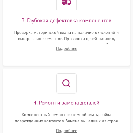
3. Глубокая дефектовка компонентов
Проверка материнской платы на наличие окислений и
выгоревших элементов. Прозвонка цепей питания,
тестирование приводных моторов колес и турбины
Подробнее
всасывания. Оценка состояния оптических и инфракрасных
датчиков, а также механизма лазерного дальномера.
4. Ремонт и замена деталей
Компонентный ремонт системной платы, пайка
поврежденных контактов. Замена вышедших из строя
двигателей, изношенного аккумулятора, неисправного
Подробнее