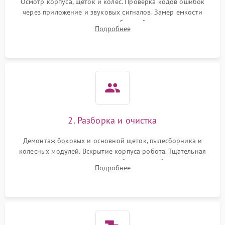
Осмотр корпуса, щеток и колес. Проверка кодов ошибок
через приложение и звуковых сигналов. Замер емкости
аккумулятора и тестирование базовой станции зарядки.
Подробнее
Оценка работы лидара, бампера и датчиков падения для
локализации неисправности.
2. Разборка и очистка
Демонтаж боковых и основной щеток, пылесборника и
колесных модулей. Вскрытие корпуса робота. Тщательная
очистка внутренних полостей, шестерней и плат от
Подробнее
скопившейся пыли, волос и шерсти животных с
использованием сжатого воздуха и щеток.