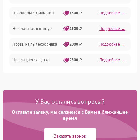
Проблемы с фильтром
1500 ₽
Подробнее →
Не сматывается шнур
2500 ₽
Подробнее →
Протечка пылесборника
2000 ₽
Подробнее →
Не вращается щетка
2500 ₽
Подробнее →
Шум при работе
2500 ₽
Подробнее →
Поломка контейнера для
1500 ₽
Подробнее →
пыли
У Вас остались вопросы?
Оставьте заявку, мы свяжемся с Вами в ближайшее
Плохая уборка шерсти
2400 ₽
Подробнее →
или волос
время
Заказать звонок