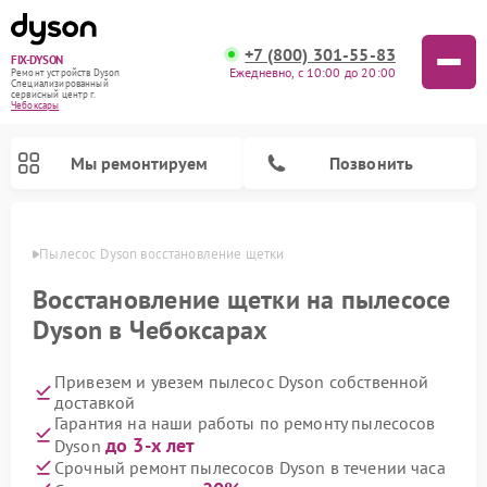
+7 (800) 301-55-83
FIX-DYSON
Ежедневно, с 10:00 до 20:00
Ремонт устройств Dyson
Специализированный
cервисный центр г.
Чебоксары
Мы ремонтируем
Позвонить
сарах
Пылесос Dyson восстановление щетки
Восстановление щетки на пылесосе
Dyson в Чебоксарах
Привезем и увезем пылесос Dyson собственной
доставкой
Гарантия на наши работы по ремонту пылесосов
до 3-х лет
Dyson
Ремонт вертикальных пылесосов Dyson
Ремонт роботов-пылесосов Dyson
Ремонт увлажнителей воздуха Dyson
Ремонт очистителей воздуха Dyson
Срочный ремонт пылесосов Dyson в течении часа