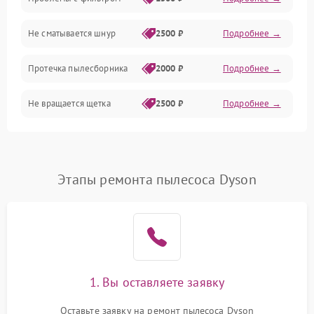
Не сматывается шнур
2500 ₽
Подробнее →
Протечка пылесборника
2000 ₽
Подробнее →
Не вращается щетка
2500 ₽
Подробнее →
Шум при работе
2500 ₽
Подробнее →
Поломка контейнера для
Этапы ремонта пылесоса Dyson
1500 ₽
Подробнее →
пыли
Плохая уборка шерсти
2400 ₽
Подробнее →
или волос
1. Вы оставляете заявку
Оставьте заявку на ремонт пылесоса Dyson