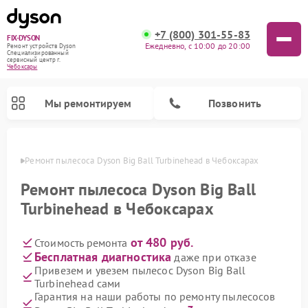
+7 (800) 301-55-83
FIX-DYSON
Ежедневно, с 10:00 до 20:00
Ремонт устройств Dyson
Специализированный
cервисный центр г.
Чебоксары
Мы ремонтируем
Позвонить
сарах
Ремонт пылесоса Dyson Big Ball Turbinehead в Чебоксарах
Ремонт пылесоса Dyson Big Ball
Turbinehead в Чебоксарах
от 480 руб.
Стоимость ремонта
Бесплатная диагностика
даже при отказе
Привезем и увезем пылесос Dyson Big Ball
Turbinehead сами
Ремонт вертикальных пылесосов Dyson
Ремонт роботов-пылесосов Dyson
Ремонт увлажнителей воздуха Dyson
Ремонт очистителей воздуха Dyson
Гарантия на наши работы по ремонту пылесосов