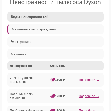
Неисправности пылесоса Dyson
Виды неисправностей
Механические повреждения
Электроника
Механика
Неисправности
Стоимость
Электропитание
Снижен уровень
Всасывание
1500 ₽
Подробнее →
всасывания
Поломка кнопки
1200 ₽
Подробнее →
включения
Проблемы с фильтром
1500 ₽
Подробнее →