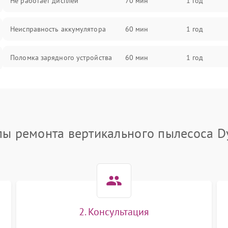
Не работает дисплей
70 мин
1 год
Неисправность аккумулятора
60 мин
1 год
Поломка зарядного устройства
60 мин
1 год
Неисправность двигателя
60 мин
1 год
Поломка кнопки включения/
60 мин
1 год
выключения
пы ремонта вертикального пылесоса D
Неисправность системы
60 мин
1 год
индикации
Неисправность системы защиты от
60 мин
1 год
перегрева
2. Консультация
Поломка системы автоматического