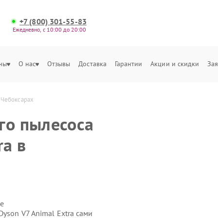
+7 (800) 301-55-83
Ежедневно, с 10:00 до 20:00
ны
О нас
Отзывы
Доставка
Гарантии
Акции и скидки
Зая
в Чебоксарах
го пылесоса
ra в
е
yson V7 Animal Extra сами