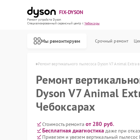
FIX-DYSON
Ремонт устройств Dyson
Специализированный cервисный центр г.
Чебоксары
Мы ремонтируем
Срочный ремонт
Це
Dyson в Чебоксарах
Ремонт вертикального пылесоса Dyson V7 Animal Extra 
Ремонт вертикально
Dyson V7 Animal Ext
Чебоксарах
от 280 руб.
Стоимость ремонта
Бесплатная диагностика
даже при отказ
Привезем и увезем вертикальный пылесос D
Ремонт роботов-пылесосов Dyson
Ремонт сушилок для рук Dyson
Ремонт увлажнителей воздуха Dyson
Ремонт очистителей воздуха Dyson