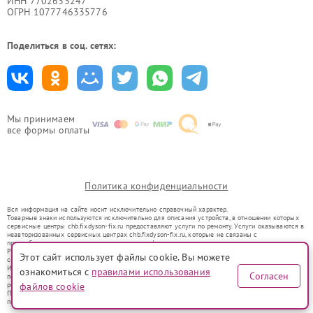
ИНН 7702633247
ОГРН 1077746335776
Поделиться в соц. сетях:
Мы принимаем
все формы оплаты
Политика конфиденциальности
Вся информация на сайте носит исключительно справочный характер.
Товарные знаки используются исключительно для описания устройств, в отношении которых
сервисные центры chb.fixdyson-fix.ru предоставляют услуги по ремонту. Услуги оказываются в
неавторизованных сервисных центрах chb.fixdyson-fix.ru, которые не связаны с
правообладателями товарных знаков или их официальными представителями.
Ремонт осуществляется для устройств, уже введенных в гражданский оборот в соответствии
Этот сайт использует файлы cookie. Вы можете
со статьей 1487 ГК РФ.
Использование товарных знаков не преследует цели индивидуализации услуг или введения
ознакомиться с
правилами использования
Согласен
потребителей в заблуждение, а служит для информирования о предоставляемых услугах по
ремонту техники указанных брендов.
файлов cookie
Представленная на сайте информация не является публичной офертой, определяемой
положениями Статьи 437(2) Гражданского кодекса РФ