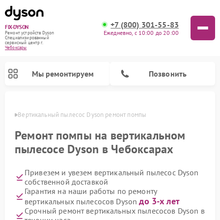
+7 (800) 301-55-83
FIX-DYSON
Ежедневно, с 10:00 до 20:00
Ремонт устройств Dyson
Специализированный
cервисный центр г.
Чебоксары
Мы ремонтируем
Позвонить
сарах
Вертикальный пылесос Dyson ремонт помпы
Ремонт помпы на вертикальном
пылесосе Dyson в Чебоксарах
Привезем и увезем вертикальный пылесос Dyson
собственной доставкой
Гарантия на наши работы по ремонту
до 3-х лет
вертикальных пылесосов Dyson
Ремонт роботов-пылесосов Dyson
Ремонт увлажнителей воздуха Dyson
Ремонт очистителей воздуха Dyson
Срочный ремонт вертикальных пылесосов Dyson в