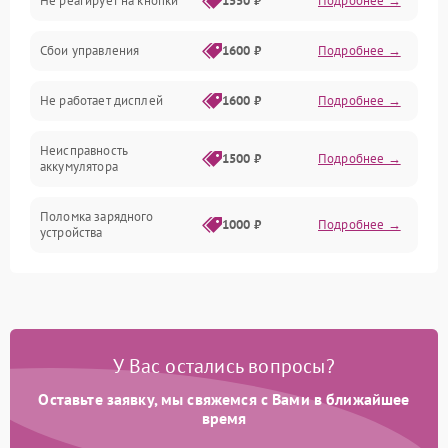
Не реагирует на кнопки
1550 ₽
Подробнее →
Работа системы
Сбои управления
1600 ₽
Подробнее →
Всасывание
Не работает дисплей
1600 ₽
Подробнее →
Засор
Неисправность
Привод
1500 ₽
Подробнее →
аккумулятора
Мотор
Поломка зарядного
1000 ₽
Подробнее →
устройства
Защита
Неисправность двигателя
2000 ₽
Подробнее →
Корпус/Герметичность
Поломка кнопки
500 ₽
Подробнее →
включения/выключения
Электронные компоненты
У Вас остались вопросы?
Оставьте заявку, мы свяжемся с Вами в ближайшее
Неисправность системы
1000 ₽
Подробнее →
индикации
время