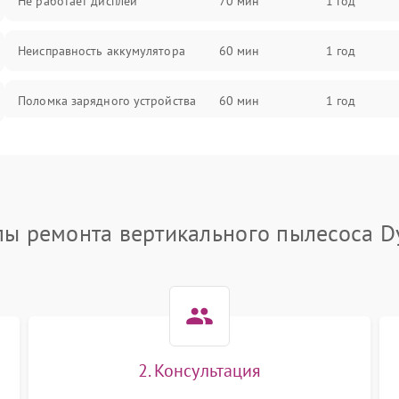
Не работает дисплей
70 мин
1 год
Неисправность аккумулятора
60 мин
1 год
Поломка зарядного устройства
60 мин
1 год
Неисправность двигателя
60 мин
1 год
Поломка кнопки включения/
60 мин
1 год
выключения
пы ремонта вертикального пылесоса D
Неисправность системы
60 мин
1 год
индикации
Неисправность системы защиты от
60 мин
1 год
перегрева
2. Консультация
Поломка системы автоматического