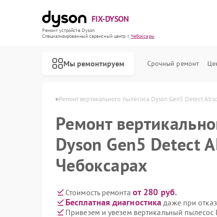
FIX-DYSON
Ремонт устройств Dyson
Специализированный cервисный центр г.
Чебоксары
Мы ремонтируем
Срочный ремонт
Це
Dyson в Чебоксарах
Ремонт вертикального пылесоса Dyson Gen5 Detect Abso
Ремонт вертикально
Dyson Gen5 Detect A
Чебоксарах
от 280 руб.
Стоимость ремонта
Бесплатная диагностика
даже при отказ
Привезем и увезем вертикальный пылесос D
Ремонт роботов-пылесосов Dyson
Ремонт сушилок для рук Dyson
Ремонт увлажнителей воздуха Dyson
Ремонт очистителей воздуха Dyson