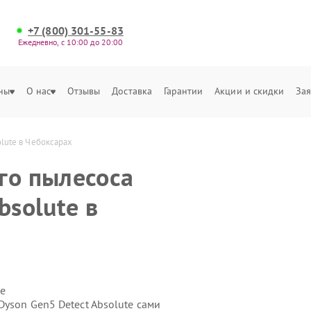
+7 (800) 301-55-83
Ежедневно, с 10:00 до 20:00
ны
О нас
Отзывы
Доставка
Гарантии
Акции и скидки
Зая
lute в Чебоксарах
го пылесоса
bsolute в
е
yson Gen5 Detect Absolute сами