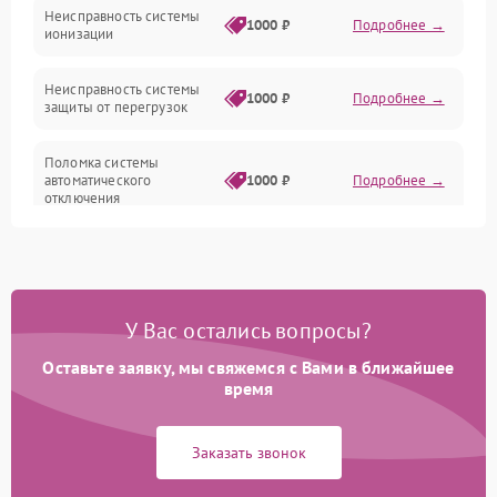
Неисправность системы
1000 ₽
Подробнее →
ионизации
Сеть
Неисправность системы
1000 ₽
Подробнее →
защиты от перегрузок
Поломка системы
автоматического
1000 ₽
Подробнее →
отключения
Неисправность системы
защиты от короткого
1000 ₽
Подробнее →
замыкания
У Вас остались вопросы?
Повреждение системы
1000 ₽
Подробнее →
защиты от перегрева
Оставьте заявку, мы свяжемся с Вами в ближайшее
время
Неисправность системы
защиты от
1000 ₽
Подробнее →
Заказать звонок
перенапряжения