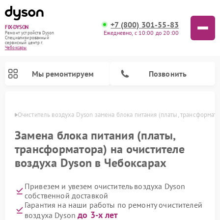
+7 (800) 301-55-83
FIX-DYSON
Ежедневно, с 10:00 до 20:00
Ремонт устройств Dyson
Специализированный
cервисный центр г.
Чебоксары
Мы ремонтируем
Позвонить
сарах
Очиститель воздуха Dyson замена блока питания (платы, трансформато
Замена блока питания (платы,
трансформатора) на очистителе
воздуха Dyson в Чебоксарах
Привезем и увезем очиститель воздуха Dyson
собственной доставкой
Гарантия на наши работы по ремонту очистителей
Ремонт вертикальных пылесосов Dyson
Ремонт роботов-пылесосов Dyson
Ремонт увлажнителей воздуха Dyson
до 3-х лет
воздуха Dyson