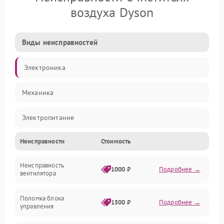
воздуха Dyson
Виды неисправностей
Электроника
Механика
Электропитание
Неисправности
Стоимость
Фильтры
Неисправность
Механические повреждения
1000 ₽
Подробнее →
вентилятора
Управление
Поломка блока
1500 ₽
Подробнее →
управления
Датчики