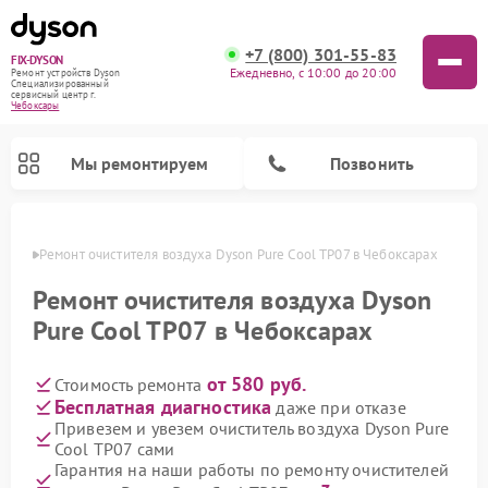
+7 (800) 301-55-83
FIX-DYSON
Ежедневно, с 10:00 до 20:00
Ремонт устройств Dyson
Специализированный
cервисный центр г.
Чебоксары
Мы ремонтируем
Позвонить
сарах
Ремонт очистителя воздуха Dyson Pure Cool TP07 в Чебоксарах
Ремонт очистителя воздуха Dyson
Pure Cool TP07 в Чебоксарах
от 580 руб.
Стоимость ремонта
Бесплатная диагностика
даже при отказе
Привезем и увезем очиститель воздуха Dyson Pure
Cool TP07 сами
Ремонт вертикальных пылесосов Dyson
Ремонт роботов-пылесосов Dyson
Ремонт увлажнителей воздуха Dyson
Гарантия на наши работы по ремонту очистителей