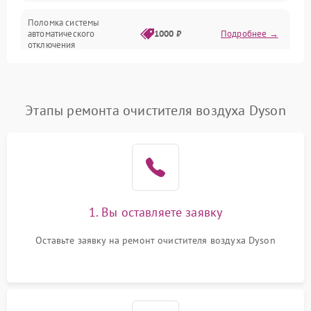
Поломка системы
автоматического
1000 ₽
Подробнее →
отключения
Неисправность системы
защиты от короткого
1000 ₽
Подробнее →
замыкания
Этапы ремонта очистителя воздуха Dyson
Повреждение системы
1000 ₽
Подробнее →
защиты от перегрева
Неисправность системы
защиты от
1000 ₽
Подробнее →
перенапряжения
1. Вы оставляете заявку
Неисправность системы
Оставьте заявку на ремонт очистителя воздуха Dyson
1000 ₽
Подробнее →
защиты от замыкания
Повреждение системы
1000 ₽
Подробнее →
защиты от перегрузок