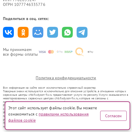
ОГРН 1077746335776
Поделиться в соц. сетях:
Мы принимаем
все формы оплаты
Политика конфиденциальности
Вся информация на сайте носит исключительно справочный характер.
Товарные знаки используются исключительно для описания устройств, в отношении которых
сервисные центры chb.fixdyson-fix.ru предоставляют услуги по ремонту. Услуги оказываются в
неавторизованных сервисных центрах chb.fixdyson-fix.ru, которые не связаны с
правообладателями товарных знаков или их официальными представителями.
Ремонт осуществляется для устройств, уже введенных в гражданский оборот в соответствии
Этот сайт использует файлы cookie. Вы можете
со статьей 1487 ГК РФ.
Использование товарных знаков не преследует цели индивидуализации услуг или введения
ознакомиться с
правилами использования
Согласен
потребителей в заблуждение, а служит для информирования о предоставляемых услугах по
ремонту техники указанных брендов.
файлов cookie
Представленная на сайте информация не является публичной офертой, определяемой
положениями Статьи 437(2) Гражданского кодекса РФ