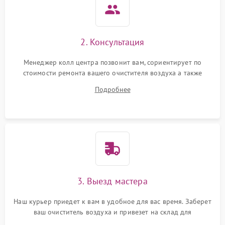
Неисправность системы
1000 ₽
Подробнее →
защиты от перегрева
2. Консультация
Поломка системы защиты
1000 ₽
Подробнее →
от перенапряжения
Менеджер колл центра позвонит вам, сориентирует по
стоимости ремонта вашего очистителя воздуха а также
Поломка системы защиты
ответит на все ваши вопросы.
1000 ₽
Подробнее →
от замыкания
Подробнее
Не работает авто-режим
1200 ₽
Подробнее →
Сбои панели управления
1500 ₽
Подробнее →
3. Выезд мастера
Наш курьер приедет к вам в удобное для вас время. Заберет
ваш очиститель воздуха и привезет на склад для
диагностики.