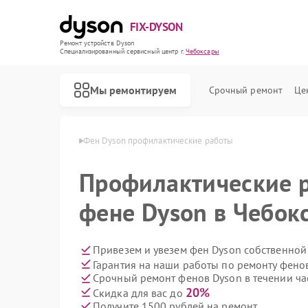
FIX-DYSON
Ремонт устройств Dyson
Специализированный cервисный центр г.
Чебоксары
Мы ремонтируем
Срочный ремонт
Це
Dyson в Чебоксарах
Фен Dyson профилактические работы
Профилактические 
фене Dyson в Чебок
Привезем и увезем фен Dyson собственной
Гарантия на наши работы по ремонту фено
Срочный ремонт фенов Dyson в течении ча
20%
Скидка для вас до
Получите 1500 рублей на ремонт
Ремонт вертикальных пылесосов Dyson
Ремонт роботов-пылесосов Dyson
Ремонт сушилок для рук Dyson
Ремонт увлажнителей воздуха Dyson
Ремонт очистителей воздуха Dyson