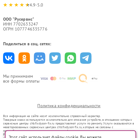
4.9-5.0
ООО "Русервис"
ИНН 7702633247
ОГРН 1077746335776
Поделиться в соц. сетях:
Мы принимаем
все формы оплаты
Политика конфиденциальности
Вся информация на сайте носит исключительно справочный характер.
Товарные знаки используются исключительно для описания устройств, в отношении которых
сервисные центры chb.fixdyson-fix.ru предоставляют услуги по ремонту. Услуги оказываются в
неавторизованных сервисных центрах chb.fixdyson-fix.ru, которые не связаны с
правообладателями товарных знаков или их официальными представителями.
Ремонт осуществляется для устройств, уже введенных в гражданский оборот в соответствии
Этот сайт использует файлы cookie. Вы можете