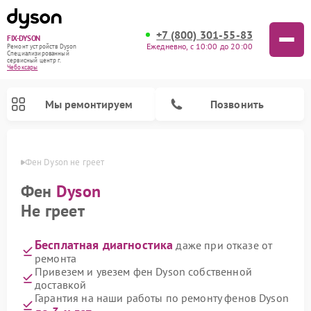
+7 (800) 301-55-83
FIX-DYSON
Ежедневно, с 10:00 до 20:00
Ремонт устройств Dyson
Специализированный
cервисный центр г.
Чебоксары
Мы ремонтируем
Позвонить
сарах
Фен Dyson не греет
Фен
Dyson
Не греет
Бесплатная диагностика
даже при отказе от
ремонта
Привезем и увезем фен Dyson собственной
доставкой
Ремонт вертикальных пылесосов Dyson
Ремонт роботов-пылесосов Dyson
Ремонт увлажнителей воздуха Dyson
Ремонт очистителей воздуха Dyson
Гарантия на наши работы по ремонту фенов Dyson